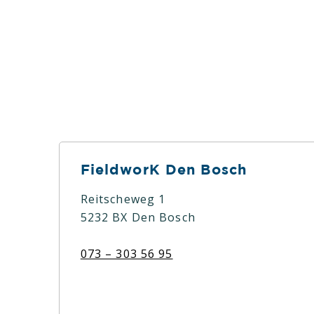
niet altijd makkelijk samengaan. O
graag voor dat de reguliere werkda
van je werkdag met je in gesprek.
FieldworK Den Bosch
Reitscheweg 1
5232 BX Den Bosch
073 – 303 56 95