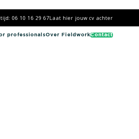
ijd: 06 10 16 29 67
Laat hier jouw cv achter
or professionals
Over Fieldwork
Contact