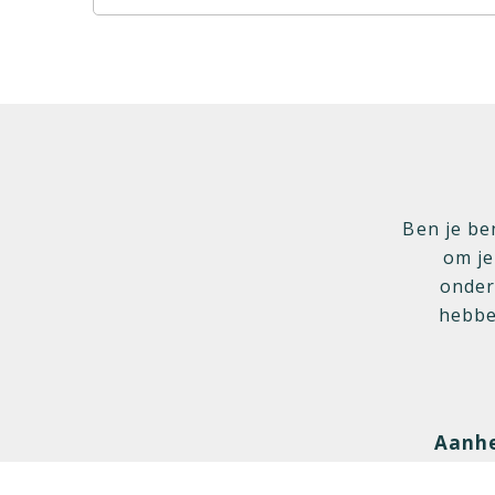
Ben je be
om je
onder
hebbe
Aanh
De