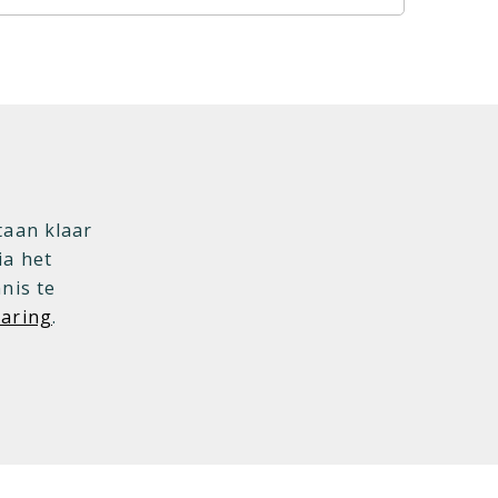
taan klaar
ia het
nis te
laring
.