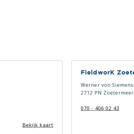
m deze reden gaan wij
g of na het afronden
FieldworK Zoet
Werner von Siemens
2712 PN Zoetermeer
070 - 406 02 43
Bekijk kaart