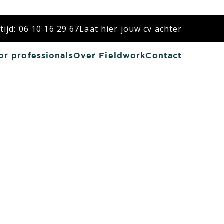
ijd: 06 10 16 29 67
Laat hier jouw cv achter
or professionals
Over Fieldwork
Contact