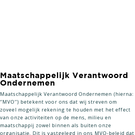
van de kandidaat. Dit doen wij gericht op het
langetermijnresultaat van onze mensen én van
onze opdrachtgevers waarbij we veel waarde
hechten om dit op een verantwoorde manier te
kunnen realiseren en hiermee de verbinding
leggen met Maatschappelijk Verantwoord
Ondernemen.
Maatschappelijk Verantwoord
Ondernemen
Maatschappelijk Verantwoord Ondernemen (hierna:
‘’MVO’’) betekent voor ons dat wij streven om
zoveel mogelijk rekening te houden met het effect
van onze activiteiten op de mens, milieu en
maatschappij zowel binnen als buiten onze
organisatie. Dit is vastgelegd in ons MVO-beleid dat